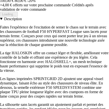
100,00 €
80,00 €
-20%
+4,00 €
offerts sur votre prochaine commande
Crédités après
validation de votre commande
Loading...
Description
Faites l'expérience de l'excitation de semer le chaos sur le terrain avec
les chaussures de football F50 HYPERFAST League sans lacets pour
terrain ferme. Conçues pour ceux qui osent porter leur jeu à un niveau
supérieur, ces chaussures introduisent une nouvelle technologie axée
sur la réduction de chaque gramme possible.
La tige HALOSKIN offre un contact léger et flexible, améliorant votre
contrôle de la balle et offrant une expérience de jeu légère. Cela
fonctionne en harmonie avec HALOSHELL+, un mesh technique
haute performance qui supprime le poids tout en exposant l'essence de
la vitesse.
Les lignes imprimées SPRINTGRID 2D ajoutent une appeal visuel
dynamique, faisant écho au style des chaussures de niveau élite. En
dessous, la semelle extérieure F50 SPEEDSYSTEM combine une
plaque TPU pleine longueur légère avec des crampons en forme de
lame conçus pour des coupes rapides sur terrain ferme.
La silhouette sans lacets garantit un ajustement parfait et permet des
transitions rapides, les rendant idéales pour les joueurs qui apprécient