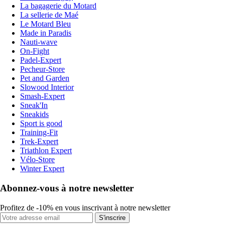
La bagagerie du Motard
La sellerie de Maé
Le Motard Bleu
Made in Paradis
Nauti-wave
On-Fight
Padel-Expert
Pecheur-Store
Pet and Garden
Slowood Interior
Smash-Expert
Sneak'In
Sneakids
Sport is good
Training-Fit
Trek-Expert
Triathlon Expert
Vélo-Store
Winter Expert
Abonnez-vous à notre newsletter
Profitez de -10% en vous inscrivant à notre newsletter
S'inscrire