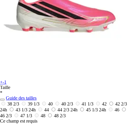
+-1
Taille
*
Guide des tailles
38 2/3
39 1/3
40
40 2/3
41 1/3
42
42 2/3
24h
43 1/3
24h
44
44 2/3
24h
45 1/3
24h
46
46 2/3
47 1/3
48
48 2/3
Ce champ est requis