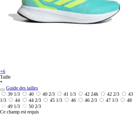
+6
Taille
*
Guide des tailles
39 1/3
40
40 2/3
41 1/3
42
24h
42 2/3
43
1/3
44
44 2/3
45 1/3
46
46 2/3
47 1/3
48
49 1/3
50 2/3
Ce champ est requis