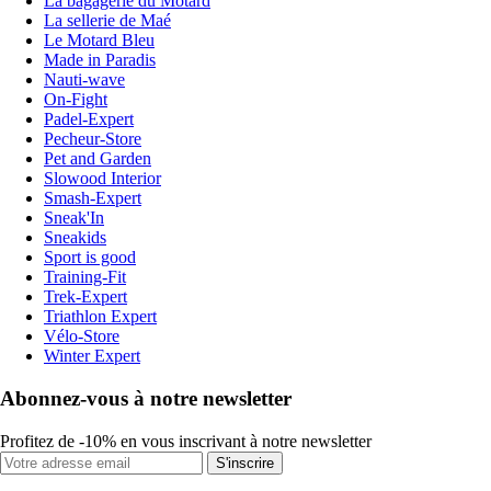
La bagagerie du Motard
La sellerie de Maé
Le Motard Bleu
Made in Paradis
Nauti-wave
On-Fight
Padel-Expert
Pecheur-Store
Pet and Garden
Slowood Interior
Smash-Expert
Sneak'In
Sneakids
Sport is good
Training-Fit
Trek-Expert
Triathlon Expert
Vélo-Store
Winter Expert
Abonnez-vous à notre newsletter
Profitez de -10% en vous inscrivant à notre newsletter
S'inscrire