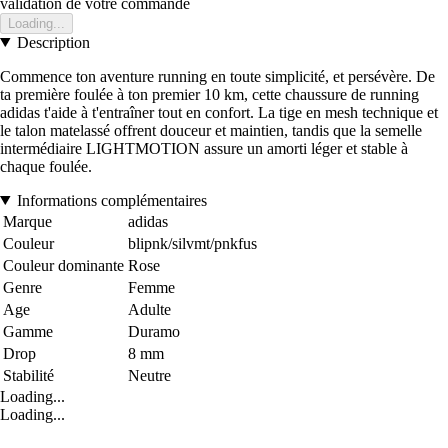
validation de votre commande
Loading...
Description
Commence ton aventure running en toute simplicité, et persévère. De
ta première foulée à ton premier 10 km, cette chaussure de running
adidas t'aide à t'entraîner tout en confort. La tige en mesh technique et
le talon matelassé offrent douceur et maintien, tandis que la semelle
intermédiaire LIGHTMOTION assure un amorti léger et stable à
chaque foulée.
Informations complémentaires
Marque
adidas
Couleur
blipnk/silvmt/pnkfus
Couleur dominante
Rose
Genre
Femme
Age
Adulte
Gamme
Duramo
Drop
8 mm
Stabilité
Neutre
Loading...
Loading...