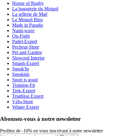
House of Rugby
La bagagerie du Motard
La sellerie de Maé
Le Motard Bleu
Made in Paradis
Nauti-wave
On-Fight
Padel-Expert
Pecheur-Store
Pet and Garden
Slowood Interior
Smash-Expert
Sneak'In
Sneakids
Sport is good
Training-Fit
Trek-Expert
Triathlon Expert
Vélo-Store
Winter Expert
Abonnez-vous à notre newsletter
Profitez de -10% en vous inscrivant à notre newsletter