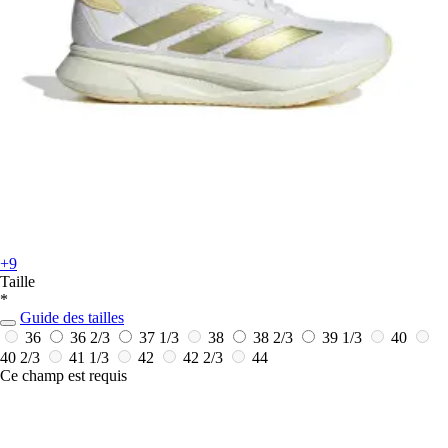
+9
Taille
*
Guide des tailles
36
36 2/3
37 1/3
38
38 2/3
39 1/3
40
40 2/3
41 1/3
42
42 2/3
44
Ce champ est requis