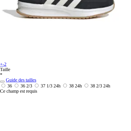
+-2
Taille
*
Guide des tailles
36
36 2/3
37 1/3
24h
38
24h
38 2/3
24h
Ce champ est requis