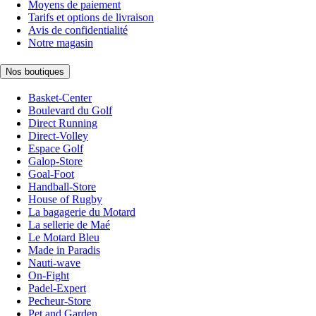
Moyens de paiement
Tarifs et options de livraison
Avis de confidentialité
Notre magasin
Nos boutiques
Basket-Center
Boulevard du Golf
Direct Running
Direct-Volley
Espace Golf
Galop-Store
Goal-Foot
Handball-Store
House of Rugby
La bagagerie du Motard
La sellerie de Maé
Le Motard Bleu
Made in Paradis
Nauti-wave
On-Fight
Padel-Expert
Pecheur-Store
Pet and Garden