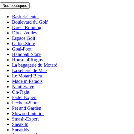
Nos boutiques
Basket-Center
Boulevard du Golf
Direct Running
Direct-Volley
Espace Golf
Galop-Store
Goal-Foot
Handball-Store
House of Rugby
La bagagerie du Motard
La sellerie de Maé
Le Motard Bleu
Made in Paradis
Nauti-wave
On-Fight
Padel-Expert
Pecheur-Store
Pet and Garden
Slowood Interior
Smash-Expert
Sneak'In
Sneakids