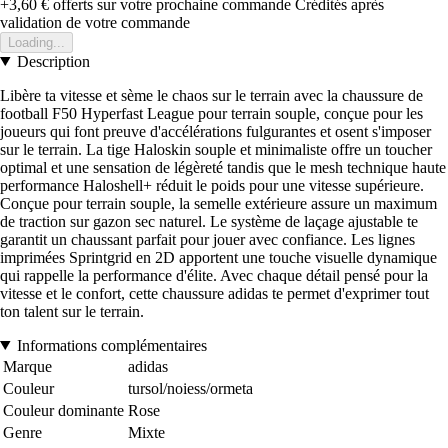
+3,60 €
offerts sur votre prochaine commande
Crédités après
validation de votre commande
Loading...
Description
Libère ta vitesse et sème le chaos sur le terrain avec la chaussure de
football F50 Hyperfast League pour terrain souple, conçue pour les
joueurs qui font preuve d'accélérations fulgurantes et osent s'imposer
sur le terrain. La tige Haloskin souple et minimaliste offre un toucher
optimal et une sensation de légèreté tandis que le mesh technique haute
performance Haloshell+ réduit le poids pour une vitesse supérieure.
Conçue pour terrain souple, la semelle extérieure assure un maximum
de traction sur gazon sec naturel. Le système de laçage ajustable te
garantit un chaussant parfait pour jouer avec confiance. Les lignes
imprimées Sprintgrid en 2D apportent une touche visuelle dynamique
qui rappelle la performance d'élite. Avec chaque détail pensé pour la
vitesse et le confort, cette chaussure adidas te permet d'exprimer tout
ton talent sur le terrain.
Informations complémentaires
Marque
adidas
Couleur
tursol/noiess/ormeta
Couleur dominante
Rose
Genre
Mixte