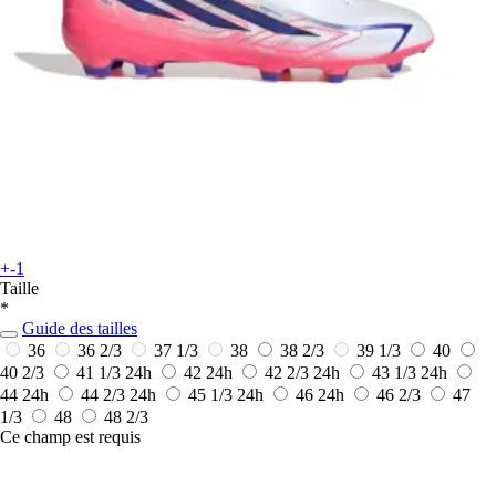
+-1
Taille
*
Guide des tailles
36
36 2/3
37 1/3
38
38 2/3
39 1/3
40
40 2/3
41 1/3
24h
42
24h
42 2/3
24h
43 1/3
24h
44
24h
44 2/3
24h
45 1/3
24h
46
24h
46 2/3
47
1/3
48
48 2/3
Ce champ est requis