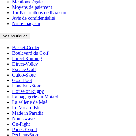
Mentions légales
Moyens de paiement
Tarifs et options de livraison
Avis de confidentialité
Notre magasin
Nos boutiques
Basket-Center
Boulevard du Golf
Direct Running
Direct-Volley
Espace Golf
Galop-Store
Goal-Foot
Handball-Store
House of Rugby
La bagagerie du Motard
La sellerie de Maé
Le Motard Bleu
Made in Paradis
Nauti-wave
On-Fight
Padel-Expert
Pecheur-Store