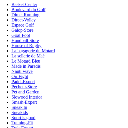
Basket-Center
Boulevard du Golf
Direct Running
Direct-Volley
Espace Golf
Galop-Store
Goal-Foot
Handball-Store
House of Rugby
La bagagerie du Motard
La sellerie de Maé
Le Motard Bleu
Made in Paradis
Nauti-wave
On-Fight
Padel-Expert
Pecheur-Store
Pet and Garden
Slowood Interior
Smash-Expert
Sneak'In
Sneakids
Sport is good
Training-Fit
Trek-Expert