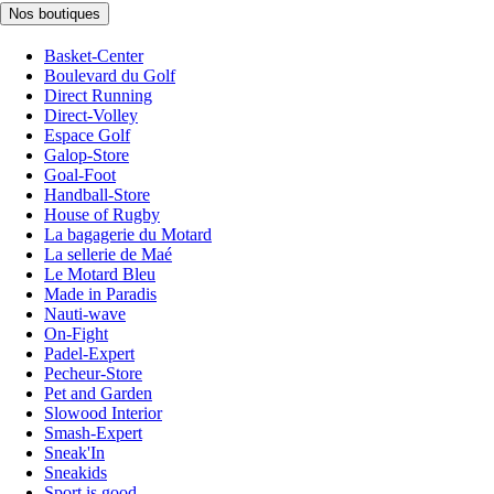
Nos boutiques
Basket-Center
Boulevard du Golf
Direct Running
Direct-Volley
Espace Golf
Galop-Store
Goal-Foot
Handball-Store
House of Rugby
La bagagerie du Motard
La sellerie de Maé
Le Motard Bleu
Made in Paradis
Nauti-wave
On-Fight
Padel-Expert
Pecheur-Store
Pet and Garden
Slowood Interior
Smash-Expert
Sneak'In
Sneakids
Sport is good