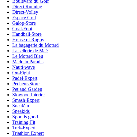
Boulevard du Golf
Direct Running
Direct-Volley
Espace Golf
Galop-Store
Goal-Foot
Handball-Store
House of Rugby
La bagagerie du Motard
La sellerie de Maé
Le Motard Bleu
Made in Paradis
Nauti-wave
On-Fight
Padel-Expert
Pecheur-Store
Pet and Garden
Slowood Interior
Smash-Expert
Sneak'In
Sneakids
Sport is good
Training-Fit
Trek-Expert
Triathlon Expert