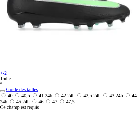
+-2
Taille
*
Guide des tailles
40
40,5
41
24h
42
24h
42,5
24h
43
24h
44
24h
45
24h
46
47
47,5
Ce champ est requis