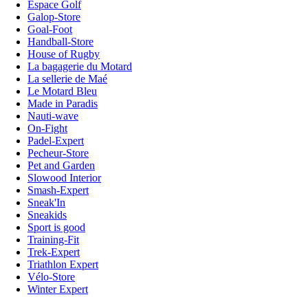
Espace Golf
Galop-Store
Goal-Foot
Handball-Store
House of Rugby
La bagagerie du Motard
La sellerie de Maé
Le Motard Bleu
Made in Paradis
Nauti-wave
On-Fight
Padel-Expert
Pecheur-Store
Pet and Garden
Slowood Interior
Smash-Expert
Sneak'In
Sneakids
Sport is good
Training-Fit
Trek-Expert
Triathlon Expert
Vélo-Store
Winter Expert