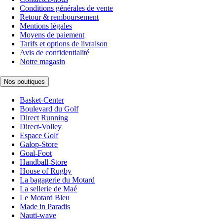
Conditions générales de vente
Retour & remboursement
Mentions légales
Moyens de paiement
Tarifs et options de livraison
Avis de confidentialité
Notre magasin
Nos boutiques
Basket-Center
Boulevard du Golf
Direct Running
Direct-Volley
Espace Golf
Galop-Store
Goal-Foot
Handball-Store
House of Rugby
La bagagerie du Motard
La sellerie de Maé
Le Motard Bleu
Made in Paradis
Nauti-wave