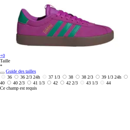
+0
Taille
*
Guide des tailles
36
36 2/3
24h
37 1/3
38
38 2/3
39 1/3
24h
40
40 2/3
41 1/3
42
42 2/3
43 1/3
44
Ce champ est requis