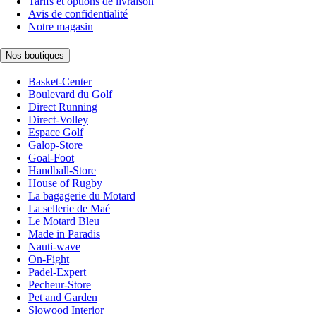
Tarifs et options de livraison
Avis de confidentialité
Notre magasin
Nos boutiques
Basket-Center
Boulevard du Golf
Direct Running
Direct-Volley
Espace Golf
Galop-Store
Goal-Foot
Handball-Store
House of Rugby
La bagagerie du Motard
La sellerie de Maé
Le Motard Bleu
Made in Paradis
Nauti-wave
On-Fight
Padel-Expert
Pecheur-Store
Pet and Garden
Slowood Interior