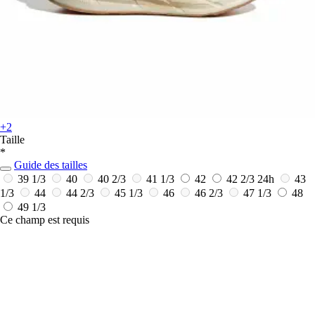
+2
Taille
*
Guide des tailles
39 1/3
40
40 2/3
41 1/3
42
42 2/3
24h
43
1/3
44
44 2/3
45 1/3
46
46 2/3
47 1/3
48
49 1/3
Ce champ est requis