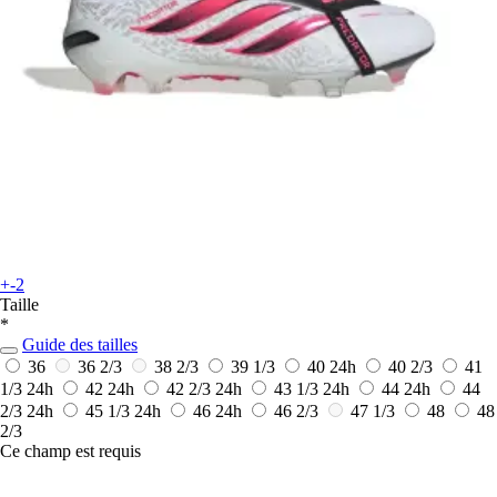
+-2
Taille
*
Guide des tailles
36
36 2/3
38 2/3
39 1/3
40
24h
40 2/3
41
1/3
24h
42
24h
42 2/3
24h
43 1/3
24h
44
24h
44
2/3
24h
45 1/3
24h
46
24h
46 2/3
47 1/3
48
48
2/3
Ce champ est requis