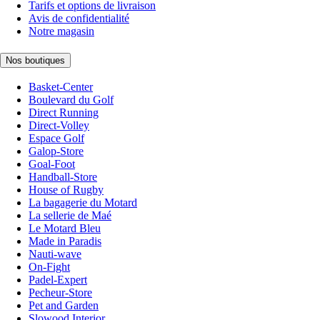
Tarifs et options de livraison
Avis de confidentialité
Notre magasin
Nos boutiques
Basket-Center
Boulevard du Golf
Direct Running
Direct-Volley
Espace Golf
Galop-Store
Goal-Foot
Handball-Store
House of Rugby
La bagagerie du Motard
La sellerie de Maé
Le Motard Bleu
Made in Paradis
Nauti-wave
On-Fight
Padel-Expert
Pecheur-Store
Pet and Garden
Slowood Interior