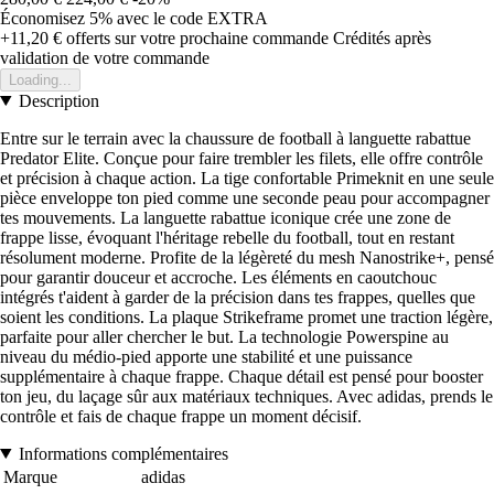
Économisez 5%
avec le code
EXTRA
+11,20 €
offerts sur votre prochaine commande
Crédités après
validation de votre commande
Loading...
Description
Entre sur le terrain avec la chaussure de football à languette rabattue
Predator Elite. Conçue pour faire trembler les filets, elle offre contrôle
et précision à chaque action. La tige confortable Primeknit en une seule
pièce enveloppe ton pied comme une seconde peau pour accompagner
tes mouvements. La languette rabattue iconique crée une zone de
frappe lisse, évoquant l'héritage rebelle du football, tout en restant
résolument moderne. Profite de la légèreté du mesh Nanostrike+, pensé
pour garantir douceur et accroche. Les éléments en caoutchouc
intégrés t'aident à garder de la précision dans tes frappes, quelles que
soient les conditions. La plaque Strikeframe promet une traction légère,
parfaite pour aller chercher le but. La technologie Powerspine au
niveau du médio-pied apporte une stabilité et une puissance
supplémentaire à chaque frappe. Chaque détail est pensé pour booster
ton jeu, du laçage sûr aux matériaux techniques. Avec adidas, prends le
contrôle et fais de chaque frappe un moment décisif.
Informations complémentaires
Marque
adidas