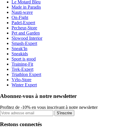
Le Motard Bleu
Made in Paradis
Nauti-wave
On-Fight
Padel-Expert
Pecheur-Store
Pet and Garden
Slowood Interior
Smash-Expert
Sneak'In
Sneakids
Sport is good
Training-Fit
Trek-Expert
Triathlon Expert
Vélo-Store
Winter Expert
Abonnez-vous à notre newsletter
Profitez de -10% en vous inscrivant à notre newsletter
S'inscrire
Restons connectés