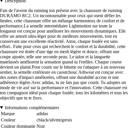
Description
Fais de l'avenir du running ton présent avec la chaussure de running
DURAMO RC2. Un incontournable pour ceux qui osent défier les
limites, cette chaussure offre un mélange harmonieux de confort et de
performance.La semelle intermédiaire Lightmotion sur toute la
longueur est conçue pour améliorer les mouvements dynamiques. Elle
offre un amorti ultra-léger pour de meilleurs mouvements, tout en
conservant une excellente réactivité. Ainsi, chaque foulée est sans
effort.. Faite pour ceux qui recherchent le confort et la durabilité, cette
chaussure est dotée d'une tige en mesh légère et douce, offrant une
coupe ajustée, telle une seconde peau. Le talon et la languette
matelassés améliorent la sensation quand tu l'enfiles. Chaque course
devient un plaisir.Pour courir sur le bitume ou t'attaquer à un nouveau
sentier, la semelle extérieure en caoutchouc Adiwear est conçue avec
des zones d'impact améliorées, offrant une durabilité accrue et une
adhérence légère.Avec adidas, tu ne fais pas que courir. Tu adoptes un
mode de vie axé sur la performance et l'innovation. Cette chaussure est
ton compagnon idéal pour chaque foulée, tous les kilomètres et tous les
objectifs que tu te fixes.
Informations complémentaires
Marque
adidas
Couleur
cblack/silvmt/gresix
Couleur dominante
Noir