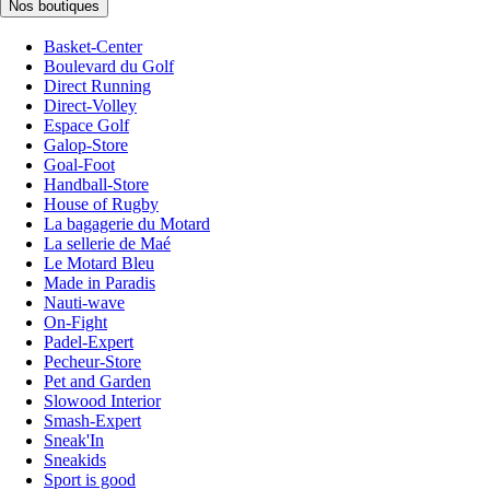
Nos boutiques
Basket-Center
Boulevard du Golf
Direct Running
Direct-Volley
Espace Golf
Galop-Store
Goal-Foot
Handball-Store
House of Rugby
La bagagerie du Motard
La sellerie de Maé
Le Motard Bleu
Made in Paradis
Nauti-wave
On-Fight
Padel-Expert
Pecheur-Store
Pet and Garden
Slowood Interior
Smash-Expert
Sneak'In
Sneakids
Sport is good