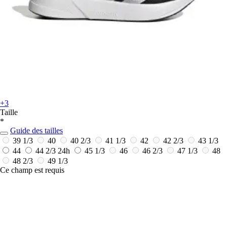
+3
Taille
*
Guide des tailles
39 1/3
40
40 2/3
41 1/3
42
42 2/3
43 1/3
44
44 2/3
24h
45 1/3
46
46 2/3
47 1/3
48
48 2/3
49 1/3
Ce champ est requis