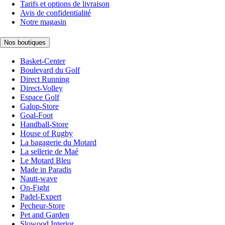
Tarifs et options de livraison
Avis de confidentialité
Notre magasin
Nos boutiques
Basket-Center
Boulevard du Golf
Direct Running
Direct-Volley
Espace Golf
Galop-Store
Goal-Foot
Handball-Store
House of Rugby
La bagagerie du Motard
La sellerie de Maé
Le Motard Bleu
Made in Paradis
Nauti-wave
On-Fight
Padel-Expert
Pecheur-Store
Pet and Garden
Slowood Interior