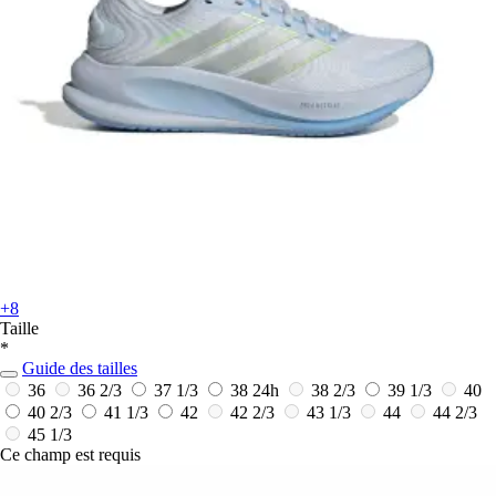
+8
Taille
*
Guide des tailles
36
36 2/3
37 1/3
38
24h
38 2/3
39 1/3
40
40 2/3
41 1/3
42
42 2/3
43 1/3
44
44 2/3
45 1/3
Ce champ est requis