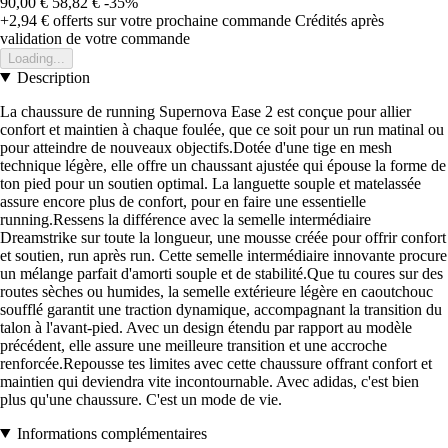
90,00 €
58,82 €
-35%
+2,94 €
offerts sur votre prochaine commande
Crédités après
validation de votre commande
Loading...
Description
La chaussure de running Supernova Ease 2 est conçue pour allier
confort et maintien à chaque foulée, que ce soit pour un run matinal ou
pour atteindre de nouveaux objectifs.Dotée d'une tige en mesh
technique légère, elle offre un chaussant ajustée qui épouse la forme de
ton pied pour un soutien optimal. La languette souple et matelassée
assure encore plus de confort, pour en faire une essentielle
running.Ressens la différence avec la semelle intermédiaire
Dreamstrike sur toute la longueur, une mousse créée pour offrir confort
et soutien, run après run. Cette semelle intermédiaire innovante procure
un mélange parfait d'amorti souple et de stabilité.Que tu coures sur des
routes sèches ou humides, la semelle extérieure légère en caoutchouc
soufflé garantit une traction dynamique, accompagnant la transition du
talon à l'avant-pied. Avec un design étendu par rapport au modèle
précédent, elle assure une meilleure transition et une accroche
renforcée.Repousse tes limites avec cette chaussure offrant confort et
maintien qui deviendra vite incontournable. Avec adidas, c'est bien
plus qu'une chaussure. C'est un mode de vie.
Informations complémentaires