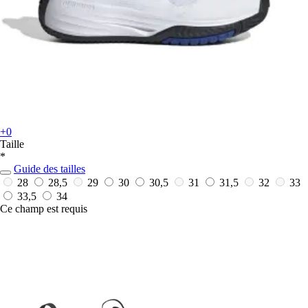
+0
Taille
*
Guide des tailles
28
28,5
29
30
30,5
31
31,5
32
33
33,5
34
Ce champ est requis