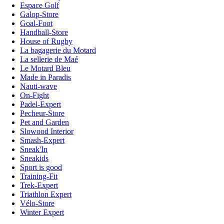
Espace Golf
Galop-Store
Goal-Foot
Handball-Store
House of Rugby
La bagagerie du Motard
La sellerie de Maé
Le Motard Bleu
Made in Paradis
Nauti-wave
On-Fight
Padel-Expert
Pecheur-Store
Pet and Garden
Slowood Interior
Smash-Expert
Sneak'In
Sneakids
Sport is good
Training-Fit
Trek-Expert
Triathlon Expert
Vélo-Store
Winter Expert