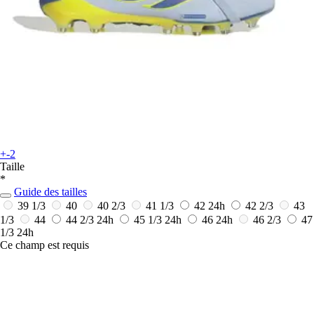
+-2
Taille
*
Guide des tailles
39 1/3
40
40 2/3
41 1/3
42
24h
42 2/3
43
1/3
44
44 2/3
24h
45 1/3
24h
46
24h
46 2/3
47
1/3
24h
Ce champ est requis