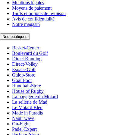
Mentions légales
Moyens de paiement
Tarifs et options de livraison
Avis de confidentialité
Notre magasin
Nos boutiques
Basket-Center
Boulevard du Golf
Direct Running
Direct-Volley
Espace Golf
Galop-Store
Goal-Foot
Handball-Store
House of Rugby
La bagagerie du Motard
La sellerie de Maé
Le Motard Bleu
Made in Paradis
Nauti-wave
On-Fight
Padel-Expert
Pecheur-Store