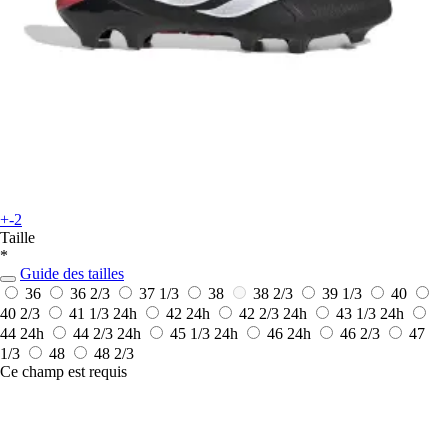
+-2
Taille
*
Guide des tailles
36
36 2/3
37 1/3
38
38 2/3
39 1/3
40
40 2/3
41 1/3
24h
42
24h
42 2/3
24h
43 1/3
24h
44
24h
44 2/3
24h
45 1/3
24h
46
24h
46 2/3
47
1/3
48
48 2/3
Ce champ est requis