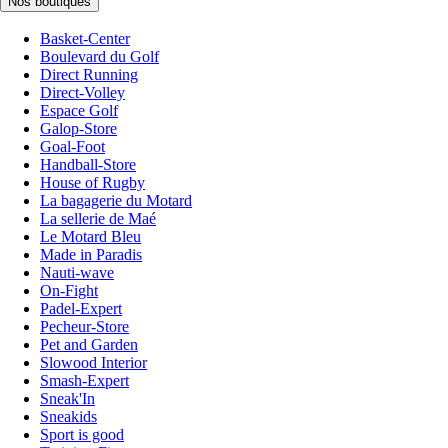
Nos boutiques
Basket-Center
Boulevard du Golf
Direct Running
Direct-Volley
Espace Golf
Galop-Store
Goal-Foot
Handball-Store
House of Rugby
La bagagerie du Motard
La sellerie de Maé
Le Motard Bleu
Made in Paradis
Nauti-wave
On-Fight
Padel-Expert
Pecheur-Store
Pet and Garden
Slowood Interior
Smash-Expert
Sneak'In
Sneakids
Sport is good