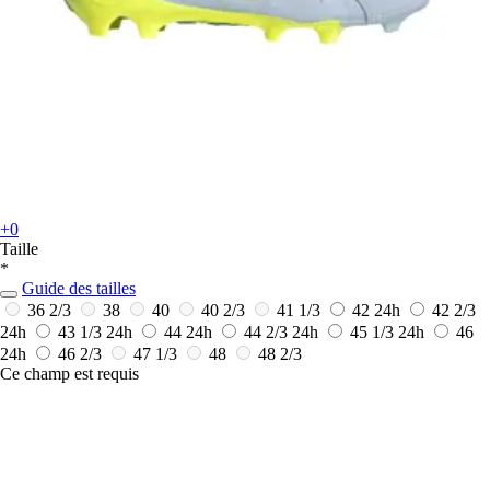
+0
Taille
*
Guide des tailles
36 2/3
38
40
40 2/3
41 1/3
42
24h
42 2/3
24h
43 1/3
24h
44
24h
44 2/3
24h
45 1/3
24h
46
24h
46 2/3
47 1/3
48
48 2/3
Ce champ est requis