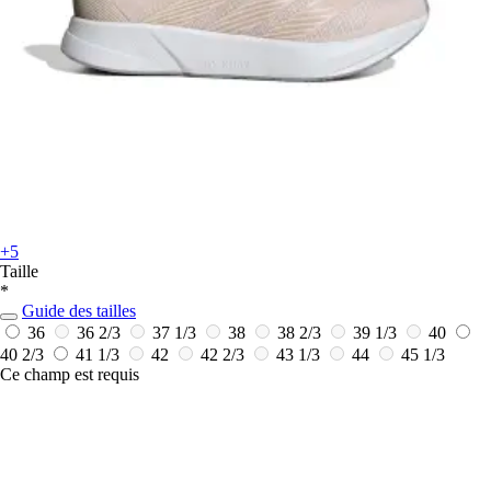
+5
Taille
*
Guide des tailles
36
36 2/3
37 1/3
38
38 2/3
39 1/3
40
40 2/3
41 1/3
42
42 2/3
43 1/3
44
45 1/3
Ce champ est requis