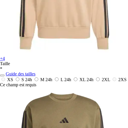
+4
Taille
*
Guide des tailles
XS
S
24h
M
24h
L
24h
XL
24h
2XL
2XS
Ce champ est requis