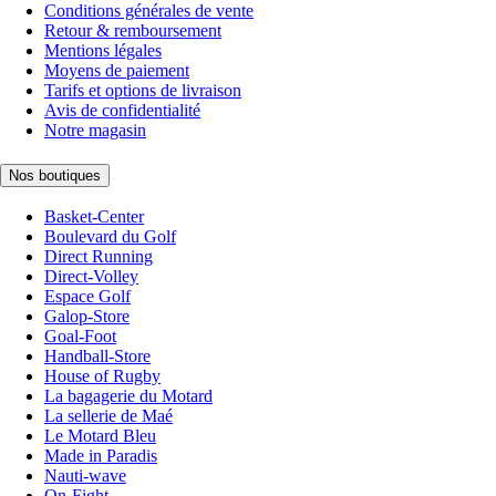
Conditions générales de vente
Retour & remboursement
Mentions légales
Moyens de paiement
Tarifs et options de livraison
Avis de confidentialité
Notre magasin
Nos boutiques
Basket-Center
Boulevard du Golf
Direct Running
Direct-Volley
Espace Golf
Galop-Store
Goal-Foot
Handball-Store
House of Rugby
La bagagerie du Motard
La sellerie de Maé
Le Motard Bleu
Made in Paradis
Nauti-wave
On-Fight