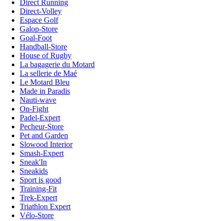
Direct Running
Direct-Volley
Espace Golf
Galop-Store
Goal-Foot
Handball-Store
House of Rugby
La bagagerie du Motard
La sellerie de Maé
Le Motard Bleu
Made in Paradis
Nauti-wave
On-Fight
Padel-Expert
Pecheur-Store
Pet and Garden
Slowood Interior
Smash-Expert
Sneak'In
Sneakids
Sport is good
Training-Fit
Trek-Expert
Triathlon Expert
Vélo-Store