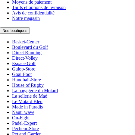
Moyens de paiement
Tarifs et options de livraison
Avis de confidentialité
Notre magasin
Nos boutiques
Basket-Center
Boulevard du Golf
Direct Running
Direct-Volley
Espace Golf
Galop-Store
Goal-Foot
Handball-Store
House of Rugby
La bagagerie du Motard
La sellerie de Maé
Le Motard Bleu
Made in Paradis
Nauti-wave
On-Fight
Padel-Expert
Pecheur-Store
Pet and Garden