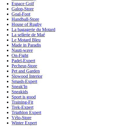
Espace Golf
Galop-Store
Goal-Foot
Handball-Store
House of Rugby
La bagagerie du Motard
La sellerie de Maé
Le Motard Bleu
Made in Paradis
Nauti-wave
On-Fight
Padel-Expert
Pecheur-Store
Pet and Garden
Slowood Interior
Smash-Expert
Sneak'In
Sneakids
Sport is good
Training-Fit
Trek-Expert
Triathlon Expert
Vélo-Store
Winter Expert