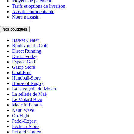
Moyens de paiement
Tarifs et options de livraison
Avis de confidentialité
Notre magasin
Nos boutiques
Basket-Center
Boulevard du Golf
Direct Running
Direct-Volley
Espace Golf
Galop-Store
Goal-Foot
Handball-Store
House of Rugby
La bagagerie du Motard
La sellerie de Maé
Le Motard Bleu
Made in Paradis
Nauti-wave
On-Fight
Padel-Expert
Pecheur-Store
Pet and Garden