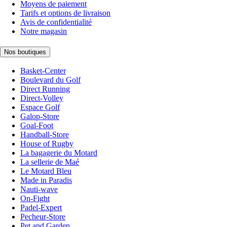
Moyens de paiement
Tarifs et options de livraison
Avis de confidentialité
Notre magasin
Nos boutiques
Basket-Center
Boulevard du Golf
Direct Running
Direct-Volley
Espace Golf
Galop-Store
Goal-Foot
Handball-Store
House of Rugby
La bagagerie du Motard
La sellerie de Maé
Le Motard Bleu
Made in Paradis
Nauti-wave
On-Fight
Padel-Expert
Pecheur-Store
Pet and Garden