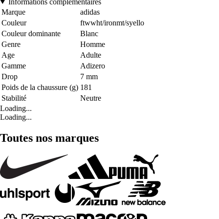
Informations complémentaires
Marque
adidas
Couleur
ftwwht/ironmt/syello
Couleur dominante
Blanc
Genre
Homme
Age
Adulte
Gamme
Adizero
Drop
7 mm
Poids de la chaussure (g)
181
Stabilité
Neutre
Loading...
Loading...
Toutes nos marques