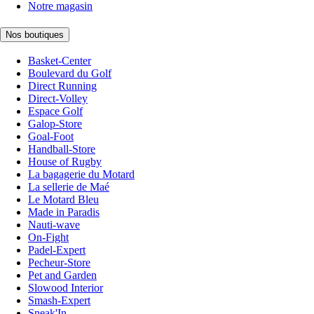
Notre magasin
Nos boutiques
Basket-Center
Boulevard du Golf
Direct Running
Direct-Volley
Espace Golf
Galop-Store
Goal-Foot
Handball-Store
House of Rugby
La bagagerie du Motard
La sellerie de Maé
Le Motard Bleu
Made in Paradis
Nauti-wave
On-Fight
Padel-Expert
Pecheur-Store
Pet and Garden
Slowood Interior
Smash-Expert
Sneak'In