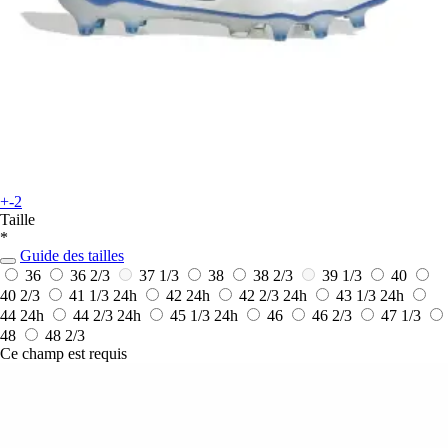
+-2
Taille
*
Guide des tailles
36
36 2/3
37 1/3
38
38 2/3
39 1/3
40
40 2/3
41 1/3
24h
42
24h
42 2/3
24h
43 1/3
24h
44
24h
44 2/3
24h
45 1/3
24h
46
46 2/3
47 1/3
48
48 2/3
Ce champ est requis