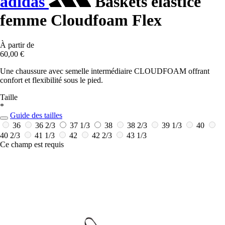
adidas
Baskets élastice
femme Cloudfoam Flex
À partir de
60,00 €
Une chaussure avec semelle intermédiaire CLOUDFOAM offrant
confort et flexibilité sous le pied.
Taille
*
Guide des tailles
36
36 2/3
37 1/3
38
38 2/3
39 1/3
40
40 2/3
41 1/3
42
42 2/3
43 1/3
Ce champ est requis