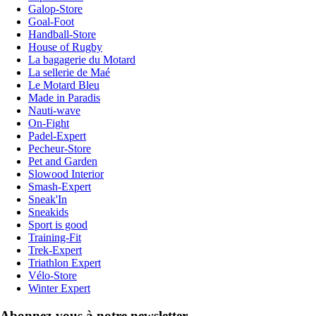
Galop-Store
Goal-Foot
Handball-Store
House of Rugby
La bagagerie du Motard
La sellerie de Maé
Le Motard Bleu
Made in Paradis
Nauti-wave
On-Fight
Padel-Expert
Pecheur-Store
Pet and Garden
Slowood Interior
Smash-Expert
Sneak'In
Sneakids
Sport is good
Training-Fit
Trek-Expert
Triathlon Expert
Vélo-Store
Winter Expert
Abonnez-vous à notre newsletter