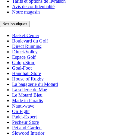
Tarifs et options de livraison
Avis de confidentialité
Notre magasin
Nos boutiques
Basket-Center
Boulevard du Golf
Direct Running
Direct-Volley
Espace Golf
Galop-Store
Goal-Foot
Handball-Store
House of Rugby
La bagagerie du Motard
La sellerie de Maé
Le Motard Bleu
Made in Paradis
Nauti-wave
On-Fight
Padel-Expert
Pecheur-Store
Pet and Garden
Slowood Interior