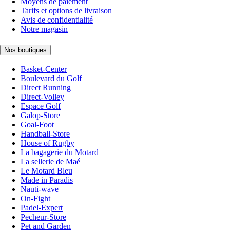
Moyens de paiement
Tarifs et options de livraison
Avis de confidentialité
Notre magasin
Nos boutiques
Basket-Center
Boulevard du Golf
Direct Running
Direct-Volley
Espace Golf
Galop-Store
Goal-Foot
Handball-Store
House of Rugby
La bagagerie du Motard
La sellerie de Maé
Le Motard Bleu
Made in Paradis
Nauti-wave
On-Fight
Padel-Expert
Pecheur-Store
Pet and Garden