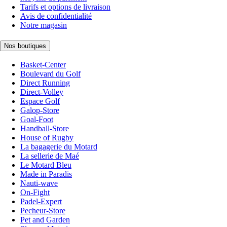
Tarifs et options de livraison
Avis de confidentialité
Notre magasin
Nos boutiques
Basket-Center
Boulevard du Golf
Direct Running
Direct-Volley
Espace Golf
Galop-Store
Goal-Foot
Handball-Store
House of Rugby
La bagagerie du Motard
La sellerie de Maé
Le Motard Bleu
Made in Paradis
Nauti-wave
On-Fight
Padel-Expert
Pecheur-Store
Pet and Garden