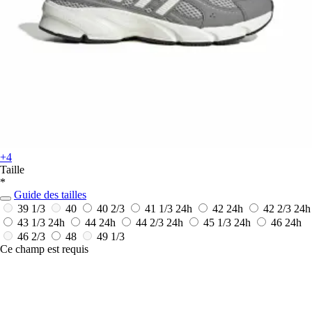
+4
Taille
*
Guide des tailles
39 1/3
40
40 2/3
41 1/3
24h
42
24h
42 2/3
24h
43 1/3
24h
44
24h
44 2/3
24h
45 1/3
24h
46
24h
46 2/3
48
49 1/3
Ce champ est requis