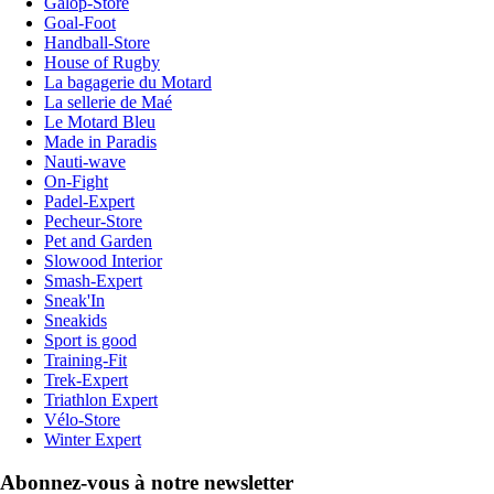
Galop-Store
Goal-Foot
Handball-Store
House of Rugby
La bagagerie du Motard
La sellerie de Maé
Le Motard Bleu
Made in Paradis
Nauti-wave
On-Fight
Padel-Expert
Pecheur-Store
Pet and Garden
Slowood Interior
Smash-Expert
Sneak'In
Sneakids
Sport is good
Training-Fit
Trek-Expert
Triathlon Expert
Vélo-Store
Winter Expert
Abonnez-vous à notre newsletter