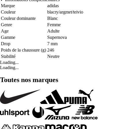
Marque
adidas
Couleur
blacry/argmet/teivio
Couleur dominante
Blanc
Genre
Femme
Age
Adulte
Gamme
Supernova
Drop
7 mm
Poids de la chaussure (g)
246
Stabilité
Neutre
Loading...
Loading...
Toutes nos marques