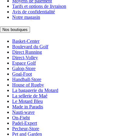
Moyens de paiement
Tarifs et options de livraison
Avis de confidentialité
Notre magasin
Nos boutiques
Basket-Center
Boulevard du Golf
Direct Running
Direct-Volley
Espace Golf
Galop-Store
Goal-Foot
Handball-Store
House of Rugby
La bagagerie du Motard
La sellerie de Maé
Le Motard Bleu
Made in Paradis
Nauti-wave
On-Fight
Padel-Expert
Pecheur-Store
Pet and Garden