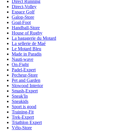
Direct Running
Direct-Volley
Espace Golf
Galop-Store
Goal-Foot
Handball-Store
House of Rugby
La bagagerie du Motard
La sellerie de Maé
Le Motard Bleu
Made in Paradis
Nauti-wave
On-Fight
Padel-Expert
Pecheur-Store
Pet and Garden
Slowood Interior
Smash-Expert
Sneak'In
Sneakids
Sport is good
Training-Fit
Trek-Expert
Triathlon Expert
Vélo-Store