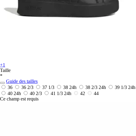
+1
Taille
*
Guide des tailles
36
36 2/3
37 1/3
38
24h
38 2/3
24h
39 1/3
24h
40
24h
40 2/3
41 1/3
24h
42
44
Ce champ est requis