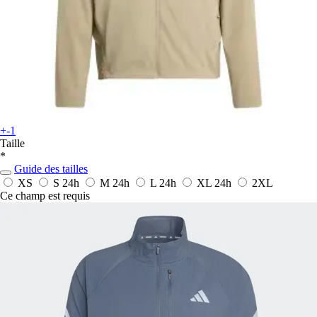
+-1
Taille
*
Guide des tailles
XS
S
24h
M
24h
L
24h
XL
24h
2XL
Ce champ est requis