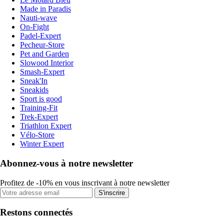
Made in Paradis
Nauti-wave
On-Fight
Padel-Expert
Pecheur-Store
Pet and Garden
Slowood Interior
Smash-Expert
Sneak'In
Sneakids
Sport is good
Training-Fit
Trek-Expert
Triathlon Expert
Vélo-Store
Winter Expert
Abonnez-vous à notre newsletter
Profitez de -10% en vous inscrivant à notre newsletter
S'inscrire
Restons connectés