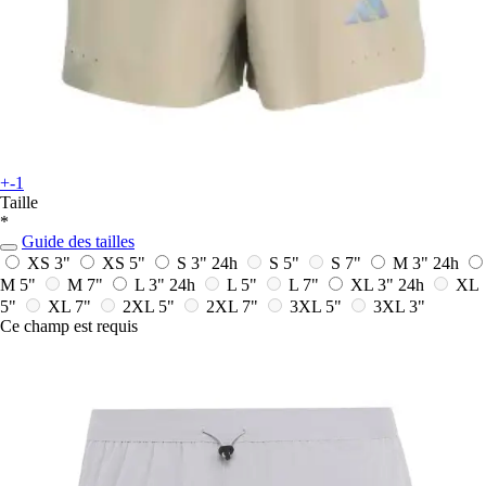
+-1
Taille
*
Guide des tailles
XS 3"
XS 5"
S 3"
24h
S 5"
S 7"
M 3"
24h
M 5"
M 7"
L 3"
24h
L 5"
L 7"
XL 3"
24h
XL
5"
XL 7"
2XL 5"
2XL 7"
3XL 5"
3XL 3"
Ce champ est requis