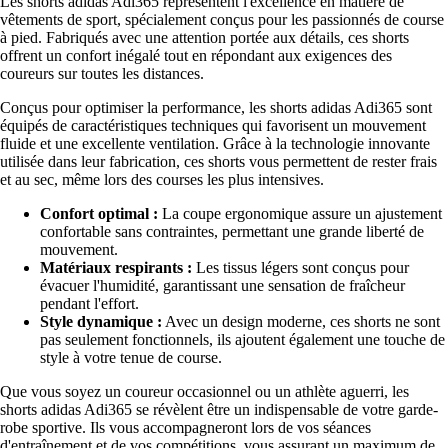
Les shorts adidas Adi365 représentent l'excellence en matière de
vêtements de sport, spécialement conçus pour les passionnés de course
à pied. Fabriqués avec une attention portée aux détails, ces shorts
offrent un confort inégalé tout en répondant aux exigences des
coureurs sur toutes les distances.
Conçus pour optimiser la performance, les shorts adidas Adi365 sont
équipés de caractéristiques techniques qui favorisent un mouvement
fluide et une excellente ventilation. Grâce à la technologie innovante
utilisée dans leur fabrication, ces shorts vous permettent de rester frais
et au sec, même lors des courses les plus intensives.
Confort optimal :
La coupe ergonomique assure un ajustement
confortable sans contraintes, permettant une grande liberté de
mouvement.
Matériaux respirants :
Les tissus légers sont conçus pour
évacuer l'humidité, garantissant une sensation de fraîcheur
pendant l'effort.
Style dynamique :
Avec un design moderne, ces shorts ne sont
pas seulement fonctionnels, ils ajoutent également une touche de
style à votre tenue de course.
Que vous soyez un coureur occasionnel ou un athlète aguerri, les
shorts adidas Adi365 se révèlent être un indispensable de votre garde-
robe sportive. Ils vous accompagneront lors de vos séances
d'entraînement et de vos compétitions, vous assurant un maximum de