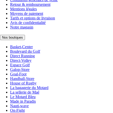
Retour & remboursement
Mentions légales
Moyens de paiement
Tarifs et options de livraison
Avis de confidentialité
Notre magasin
Nos boutiques
Basket-Center
Boulevard du Golf
Direct Running
Direct-Volley
Espace Golf
Galop-Store
Goal-Foot
Handball-Store
House of Rugby
La bagagerie du Motard
La sellerie de Maé
Le Motard Bleu
Made in Paradis
Nauti-wave
On-Fight