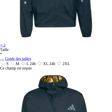
+-2
Taille
*
Guide des tailles
S
M
L
24h
XL
24h
2XL
Ce champ est requis