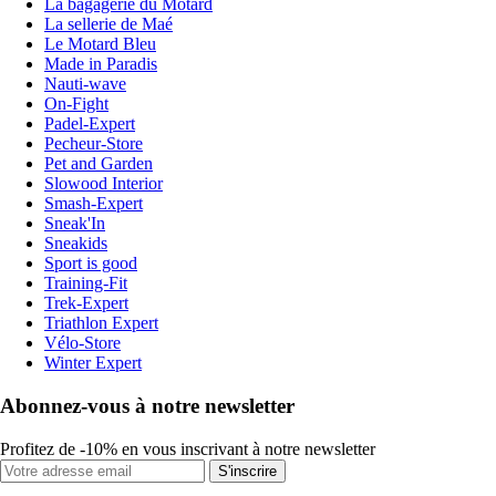
La bagagerie du Motard
La sellerie de Maé
Le Motard Bleu
Made in Paradis
Nauti-wave
On-Fight
Padel-Expert
Pecheur-Store
Pet and Garden
Slowood Interior
Smash-Expert
Sneak'In
Sneakids
Sport is good
Training-Fit
Trek-Expert
Triathlon Expert
Vélo-Store
Winter Expert
Abonnez-vous à notre newsletter
Profitez de -10% en vous inscrivant à notre newsletter
S'inscrire