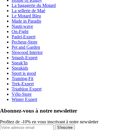
House of Rugby
La bagagerie du Motard
La sellerie de Maé
Le Motard Bleu
Made in Paradis
Nauti-wave
On-Fight
Padel-Expert
Pecheur-Store
Pet and Garden
Slowood Interior
Smash-Expert
Sneak'In
Sneakids
Sport is good
Training-Fit
Trek-Expert
Triathlon Expert
Vélo-Store
Winter Expert
Abonnez-vous à notre newsletter
Profitez de -10% en vous inscrivant à notre newsletter
S'inscrire