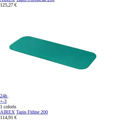
125,27 €
24h
+-3
1 coloris
AIREX
Tapis Fitline 200
114,91 €