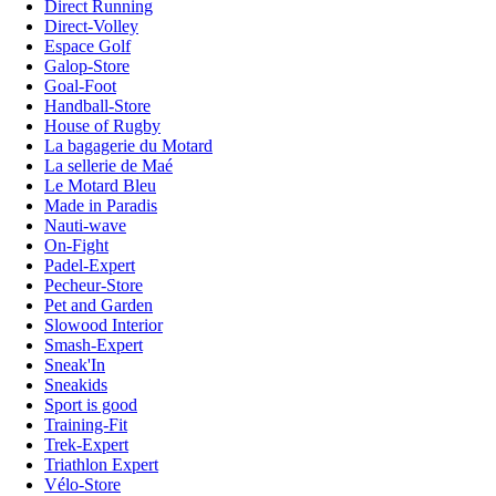
Direct Running
Direct-Volley
Espace Golf
Galop-Store
Goal-Foot
Handball-Store
House of Rugby
La bagagerie du Motard
La sellerie de Maé
Le Motard Bleu
Made in Paradis
Nauti-wave
On-Fight
Padel-Expert
Pecheur-Store
Pet and Garden
Slowood Interior
Smash-Expert
Sneak'In
Sneakids
Sport is good
Training-Fit
Trek-Expert
Triathlon Expert
Vélo-Store