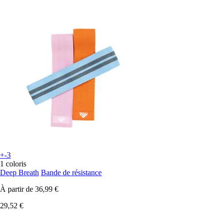
+-3
1 coloris
Deep Breath
Bande de résistance
À partir de
36,99 €
29,52 €