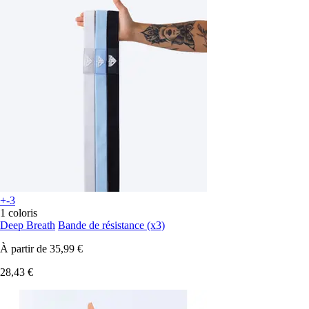
+-3
1 coloris
Deep Breath
Bande de résistance (x3)
À partir de
35,99 €
28,43 €