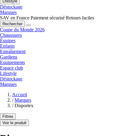
Lifestyle
Déstockage
Marques
SAV en France
Paiement sécurisé
Retours faciles
Rechercher
Coupe du Monde 2026
Chaussures
Équipes
Enfants
Entraînement
Gardiens
Equipements
Espace club
Lifestyle
Déstockage
Marques
Accueil
/
Marques
/
Disportex
Filtres
Voir le produit