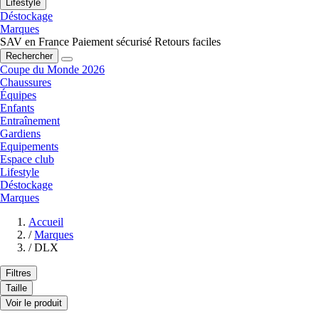
Lifestyle
Déstockage
Marques
SAV en France
Paiement sécurisé
Retours faciles
Rechercher
Coupe du Monde 2026
Chaussures
Équipes
Enfants
Entraînement
Gardiens
Equipements
Espace club
Lifestyle
Déstockage
Marques
Accueil
/
Marques
/
DLX
Filtres
Taille
Voir le produit