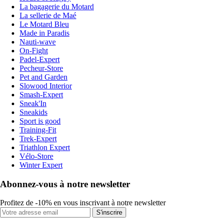
La bagagerie du Motard
La sellerie de Maé
Le Motard Bleu
Made in Paradis
Nauti-wave
On-Fight
Padel-Expert
Pecheur-Store
Pet and Garden
Slowood Interior
Smash-Expert
Sneak'In
Sneakids
Sport is good
Training-Fit
Trek-Expert
Triathlon Expert
Vélo-Store
Winter Expert
Abonnez-vous à notre newsletter
Profitez de -10% en vous inscrivant à notre newsletter
S'inscrire