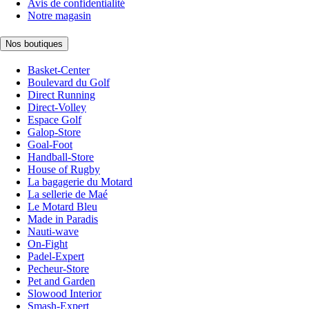
Avis de confidentialité
Notre magasin
Nos boutiques
Basket-Center
Boulevard du Golf
Direct Running
Direct-Volley
Espace Golf
Galop-Store
Goal-Foot
Handball-Store
House of Rugby
La bagagerie du Motard
La sellerie de Maé
Le Motard Bleu
Made in Paradis
Nauti-wave
On-Fight
Padel-Expert
Pecheur-Store
Pet and Garden
Slowood Interior
Smash-Expert