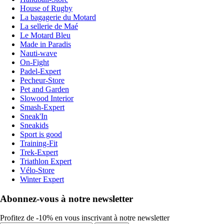
House of Rugby
La bagagerie du Motard
La sellerie de Maé
Le Motard Bleu
Made in Paradis
Nauti-wave
On-Fight
Padel-Expert
Pecheur-Store
Pet and Garden
Slowood Interior
Smash-Expert
Sneak'In
Sneakids
Sport is good
Training-Fit
Trek-Expert
Triathlon Expert
Vélo-Store
Winter Expert
Abonnez-vous à notre newsletter
Profitez de -10% en vous inscrivant à notre newsletter