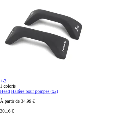
+-3
1 coloris
Head
Haltère pour pompes (x2)
À partir de
34,99 €
30,16 €