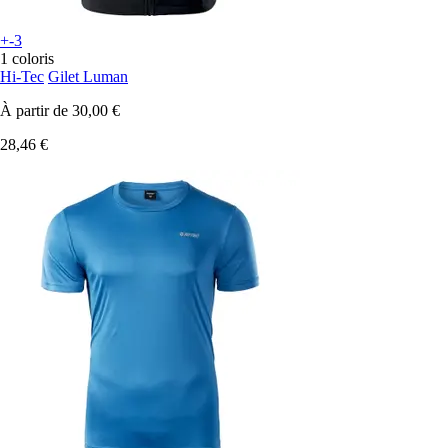
+-3
1 coloris
Hi-Tec
Gilet Luman
À partir de
30,00 €
28,46 €