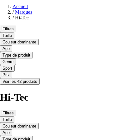
Accueil
/
Marques
/
Hi-Tec
Filtres
Taille
Couleur dominante
Age
Type de produit
Genre
Sport
Prix
Voir les 42 produits
Hi-Tec
Filtres
Taille
Couleur dominante
Age
Type de produit