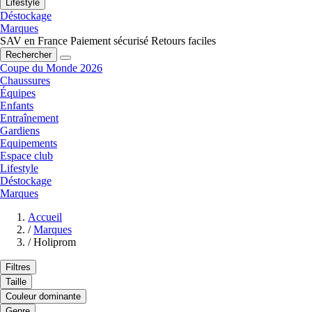
Lifestyle
Déstockage
Marques
SAV en France
Paiement sécurisé
Retours faciles
Rechercher
Coupe du Monde 2026
Chaussures
Équipes
Enfants
Entraînement
Gardiens
Equipements
Espace club
Lifestyle
Déstockage
Marques
Accueil
/
Marques
/
Holiprom
Filtres
Taille
Couleur dominante
Genre