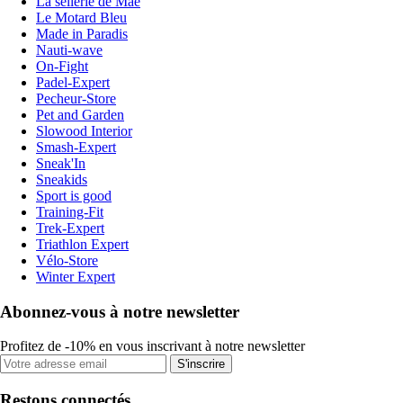
La sellerie de Maé
Le Motard Bleu
Made in Paradis
Nauti-wave
On-Fight
Padel-Expert
Pecheur-Store
Pet and Garden
Slowood Interior
Smash-Expert
Sneak'In
Sneakids
Sport is good
Training-Fit
Trek-Expert
Triathlon Expert
Vélo-Store
Winter Expert
Abonnez-vous à notre newsletter
Profitez de -10% en vous inscrivant à notre newsletter
S'inscrire
Restons connectés